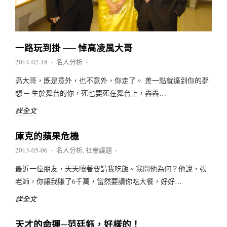
一路玩到掛 ── 悼高凌風大哥
2014-02-18
名人分析
♦
♦
高大哥，既是意外，也不意外，你走了。 差一點就達到你的夢
想 ─ 生於舞台的你，死也要死在舞台上，轟轟…
詳全文
庫克的蘋果危機
2013-05-06
名人分析
,
社會議題
♦
♦
最近一位朋友，天天嚷著要請我吃飯。我問他為何？他說，張
老師，你讓我賺了6千萬，當然要請你吃大餐，好好…
詳全文
天才的命運─范廷鈺，好樣的！