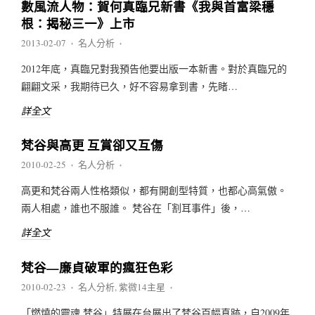
數風流人物：賀何真臨兄新書《我與首富梁穩
根：揭秘三一》上市
2013-02-07
名人分析
♦
♦
2012年底，真臨兄對我預告他要出版一本新書。對於真臨兄的
翩翩文采，我期待已久，好不容易拿到書，先睹…
詳全文
梵谷與高更 互賞卻又互傷
2010-02-25
名人分析
♦
♦
高更和梵谷兩人性格類似，都有開創型特質，也都心高氣傲。
兩人相處，誰也不服誰。 梵谷在「割耳事件」後，…
詳全文
梵谷—廉貞破軍的瘋狂色彩
2010-02-23
名人分析
,
紫微14主星
♦
♦
「燃燒的靈魂.梵谷」特展在台展出了梵谷百幅真跡，自2009年