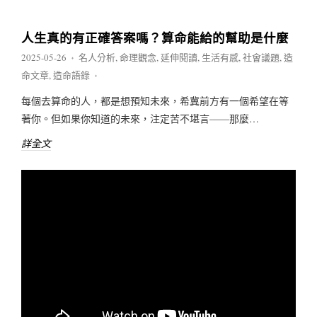
人生真的有正確答案嗎？算命能給的幫助是什麼
2025-05-26
名人分析
,
命理觀念
,
延伸閱讀
,
生活有感
,
社會議題
,
造
♦
命文章
,
造命語錄
♦
每個去算命的人，都是想預知未來，希冀前方有一個希望在等
著你。但如果你知道的未來，注定苦不堪言——那麼…
詳全文