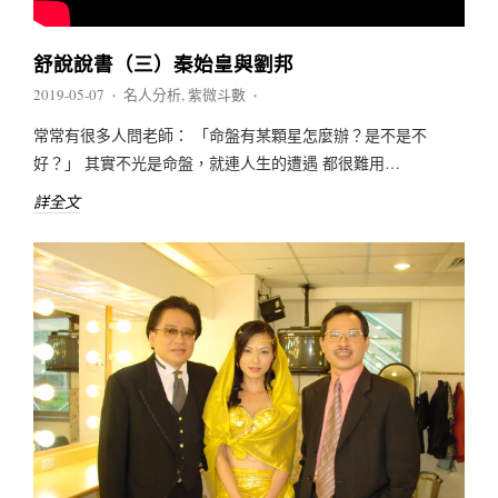
舒說說書（三）秦始皇與劉邦
2019-05-07
名人分析
,
紫微斗數
♦
♦
常常有很多人問老師： 「命盤有某顆星怎麼辦？是不是不
好？」 其實不光是命盤，就連人生的遭遇 都很難用…
詳全文