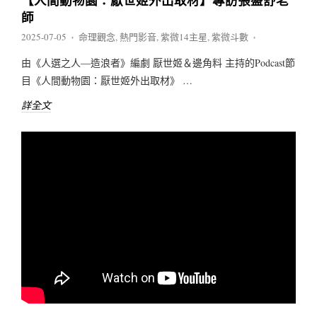
【人間動物園：厭世姬外出取材】專訪張盛舒老
師
2025-07-05
命理觀念
,
熱門影音
,
紫微14主星
,
紫微斗數
♦
♦
由《人選之人—造浪者》編劇 厭世姬＆邊角料 主持的Podcast節
目《人間動物園：厭世姬外出取材》 …
詳全文