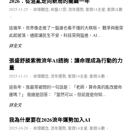
2026：從混亂走向新局的關鍵一年
2025-11-25
命理觀念
,
命盤12宮
,
流年運勢
,
紫微14主星
,
紫微斗數
♦
♦
這幾年，世界像走進了一盤誰也看不懂的大棋局。 戰爭與衝突
此起彼落，通膨讓民生不安，科技突飛猛進，AI…
詳全文
張盛舒談紫微流年AI諮詢：讓命理成為行動的力
量
2025-11-11
命理觀念
,
流年運勢
,
紫微14主星
,
紫微斗數
♦
♦
這些年，我最常被問的一句話是：「老師，算命真的能改變命
運嗎？」 我總是回答：「當然可以，但前提是你知…
詳全文
我為什麼要在2026流年運勢加入AI
2025-10-20
命理觀念
,
流年運勢
,
紫微14主星
,
紫微斗數
♦
♦