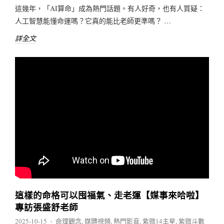
這幾年，「AI算命」成為熱門話題。有人好奇，也有人質疑：
人工智慧能懂命運嗎？它真的能比老師更準嗎？ …
詳全文
這樣的命格可以囤福氣、走老運【媒事來哈啦】
專訪張盛舒老師
2025-10-15
命理觀念
,
媒體視頻
,
熱門影音
,
紫微14主星
,
紫微斗數
♦