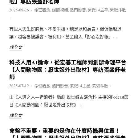
啦】專訪張盛舒老師
2025-09-26
命理觀念
,
媒體視頻
,
熱門影音
,
紫微14主星
,
紫微斗數
♦
♦
有些人天生好脾氣、不愛爭搶，總是以和為貴，但偏偏越退
讓，越容易被誤會、被利用，甚至陷入「好心沒好報」…
詳全文
科技人用AI論命，從宏碁工程師到創辦命理平台
【人間動物園：厭世姬外出取材】專訪張盛舒老
師
2025-07-12
命理觀念
,
熱門影音
,
紫微14主星
,
紫微斗數
♦
♦
由《人選之人—造浪者》編劇 厭世姬＆邊角料 主持的Podcast節
目《人間動物園：厭世姬外出取材》 …
詳全文
命盤不重要，重要的是你在什麼時機與位置！