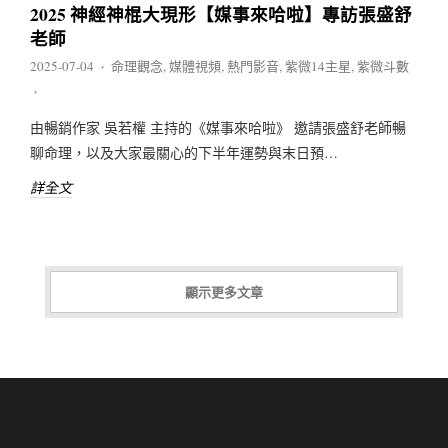
2025 神經神棍大現形【媒事來哈啦】專訪張盛舒
老師
2025-07-04
命理觀念
,
媒體視頻
,
熱門影音
,
紫微14主星
,
紫微斗數
♦
♦
由暢銷作家 吳若權 主持的《媒事來哈啦》 邀請張盛舒老師暢
聊命理，以及大家最關心的下半年運勢與末日預…
詳全文
顯示更多文章