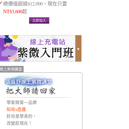
總價值超過$12,000，現在只要
NT$3,600
起
立即加入
學紫微第一品牌
知命x造運
好命是學來的，
改變趁現在！