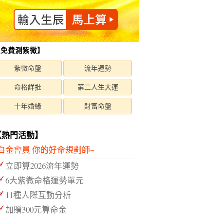
【免費測紫微】
紫微命盤
流年運勢
命格詳批
第二人生大運
十年婚緣
財富命盤
【熱門活動】
白金會員 你的好命規劃師~
立即算2026流年運勢
6大紫微命格運勢單元
11種人際互動分析
加贈300元算命金