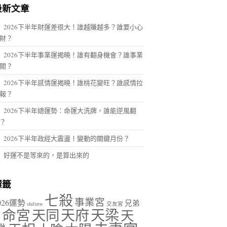
最新文章
2026下半年財運差很大！誰越賺越多？誰要小心
財？
2026下半年事業運揭曉！誰有翻身機會？誰事業
關？
2026下半年感情運揭曉！誰桃花變旺？誰感情拉
報？
2026下半年總運勢：命運大洗牌，誰能逆風翻
？
2026下半年政經大震盪！變動的關鍵月份？
好運不是等來的，是算出來的
標籤
七殺
事業宮
026運勢
兄弟
shifutw
交友宮
天府
天梁
命宮
天同
天
宮