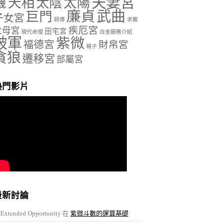
夫妻宮
天相
機
太陰
太陽
廉貞
武曲
巨門
子女宮
師傅
求職
疾厄宮
父母宮
田宅宮
現代命理
白金服務介紹
破軍
紫微
福德宮
財帛宮
親子
貪狼
遷移宮
部屬宮
熱門影片
最新討論
Extended Opportunity
在
紫微斗數的運算基礎