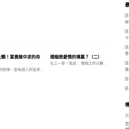
破
卡
警
大顆！富貴險中求的命
婚姻是愛情的墳墓？（二）
在上一章，我說： 婚姻之所以難…
盤
的財庫，是每個人所追求…
2