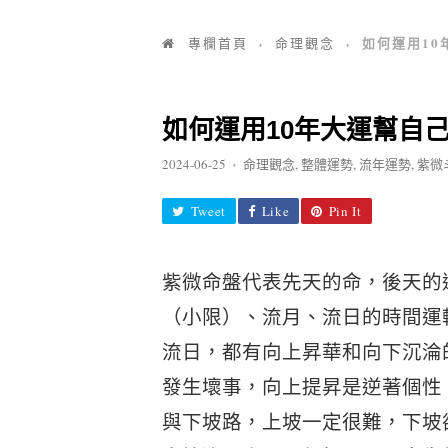
如何運用1
專欄首頁
命理觀念
♦
♦
如何運用10年大運幫自
2024-06-25
命理觀念
,
整體運勢
,
流年運勢
,
紫微
♦
Tweet
Like
Pin It
紫微命盤代表先天的命，後天的
（小限）、流月、流日的時間運
流日，都有向上昇華和向下沉淪
發生壞事，向上提昇是逆著個性
與下坡路，上坡一定很難，下坡