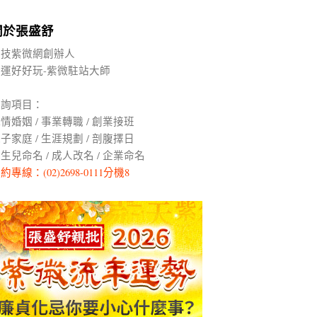
關於張盛舒
科技紫微網創辦人
命運好好玩-紫微駐站大師
諮詢項目：
情婚姻 / 事業轉職 / 創業接班
子家庭 / 生涯規劃 / 剖腹擇日
生兒命名 / 成人改名 / 企業命名
約專線：(02)2698-0111分機8