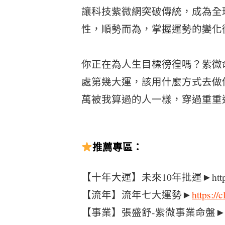
讓科技紫微網突破傳統，成為全
性，順勢而為，掌握運勢的變化
你正在為人生目標徬徨嗎？紫微
處第幾大運，該用什麼方式去做
萬被我算過的人一樣，穿過重重
推薦專區：
【十年大運】未來10年批運►https://c
【流年】流年七大運勢
►
https://
【事業】張盛舒-紫微事業命盤