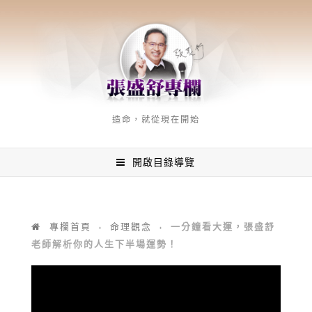
造命，就從現在開始
開啟目錄導覽
一分鐘看大運，張盛舒
專欄首頁
命理觀念
♦
♦
老師解析你的人生下半場運勢！