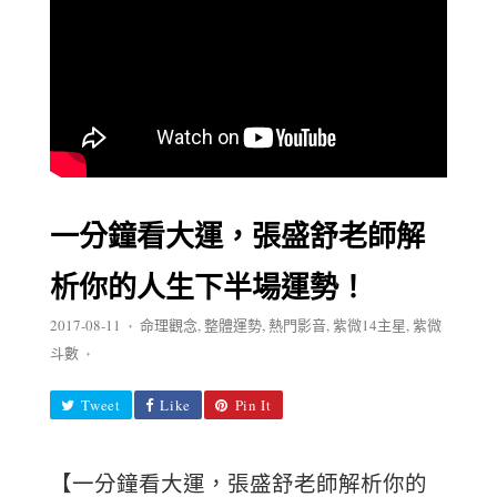
一分鐘看大運，張盛舒老師解
析你的人生下半場運勢！
2017-08-11
命理觀念
,
整體運勢
,
熱門影音
,
紫微14主星
,
紫微
♦
斗數
♦
Tweet
Like
Pin It
【一分鐘看大運，張盛舒老師解析你的