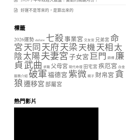
好運不是等來的，是算出來的
標籤
七殺
命
事業宮
2026運勢
兄弟宮
shifutw
交友宮
天府
天梁
宮
天同
天相
天機
太
夫妻宮
廉
陰
太陽
巨門
子女宮
師傅
貞
武曲
疾厄宮
父母宮
田宅宮
求職
現代命理
白金
破軍
紫微
貪
福德宮
財帛宮
服務介紹
親子
狼
遷移宮
部屬宮
熱門影片