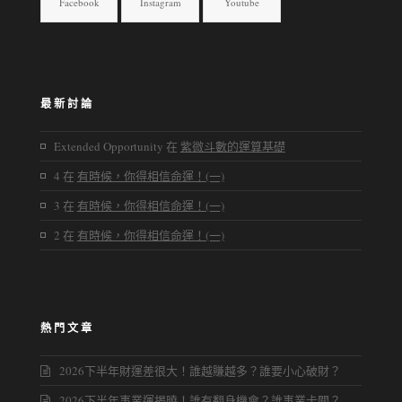
Facebook
Instagram
Youtube
最新討論
Extended Opportunity
在
紫微斗數的運算基礎
4
在
有時候，你得相信命運！(一)
3
在
有時候，你得相信命運！(一)
2
在
有時候，你得相信命運！(一)
熱門文章
2026下半年財運差很大！誰越賺越多？誰要小心破財？
2026下半年事業運揭曉！誰有翻身機會？誰事業卡關？