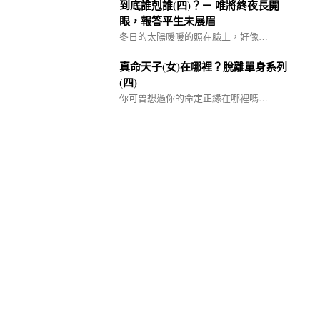
到底誰剋誰(四)？－ 唯將終夜長開
眼，報答平生未展眉
冬日的太陽暖暖的照在臉上，好像…
真命天子(女)在哪裡？脫離單身系列
(四)
你可曾想過你的命定正緣在哪裡嗎…