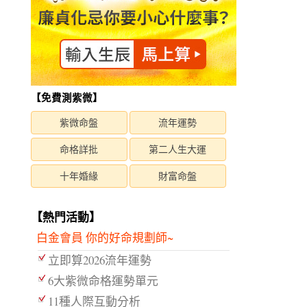
【免費測紫微】
紫微命盤
流年運勢
命格詳批
第二人生大運
十年婚緣
財富命盤
【熱門活動】
白金會員 你的好命規劃師~
立即算2026流年運勢
6大紫微命格運勢單元
11種人際互動分析