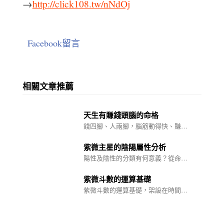
→
http://click108.tw/nNdOj
Facebook留言
相關文章推薦
天生有賺錢頭腦的命格
錢四腳、人兩腳，腦筋動得快、賺…
紫微主星的陰陽屬性分析
陽性及陰性的分類有何意義？從命…
紫微斗數的運算基礎
紫微斗數的運算基礎，架設在時間…