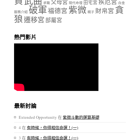
貞
武曲
疾厄宮
父母宮
田宅宮
求職
現代命理
白金
破軍
紫微
貪
福德宮
財帛宮
服務介紹
親子
狼
遷移宮
部屬宮
熱門影片
最新討論
Extended Opportunity
在
紫微斗數的運算基礎
4
在
有時候，你得相信命運！(一)
3
在
有時候，你得相信命運！(一)