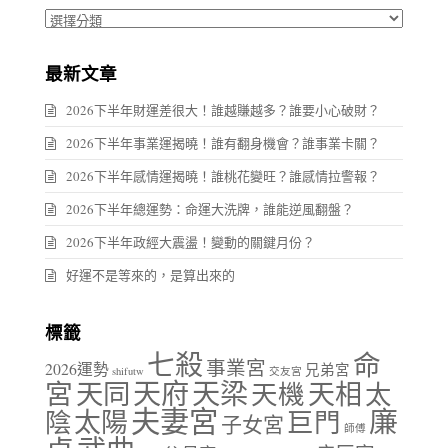
分
類
最新文章
2026下半年財運差很大！誰越賺越多？誰要小心破財？
2026下半年事業運揭曉！誰有翻身機會？誰事業卡關？
2026下半年感情運揭曉！誰桃花變旺？誰感情拉警報？
2026下半年總運勢：命運大洗牌，誰能逆風翻盤？
2026下半年政經大震盪！變動的關鍵月份？
好運不是等來的，是算出來的
標籤
七殺
命
事業宮
2026運勢
兄弟宮
shifutw
交友宮
天府
天梁
宮
天同
天相
天機
太
夫妻宮
廉
陰
太陽
巨門
子女宮
師傅