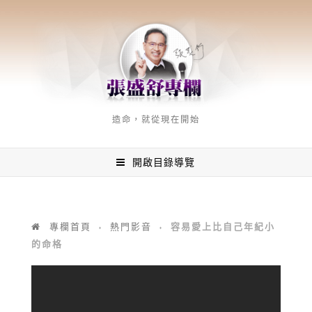
造命，就從現在開始
開啟目錄導覽
容易愛上比自己年紀小
專欄首頁
熱門影音
♦
♦
的命格