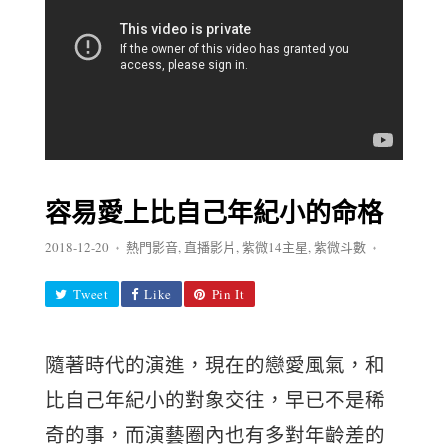
容易愛上比自己年紀小的命格
2018-12-20
熱門影音
,
直播影片
,
紫微14主星
,
紫微斗數
♦
♦
Tweet
Like
Pin It
隨著時代的演進，現在的戀愛風氣，和
比自己年紀小的對象交往，早已不是稀
奇的事，而演藝圈內也有多對年齡差的