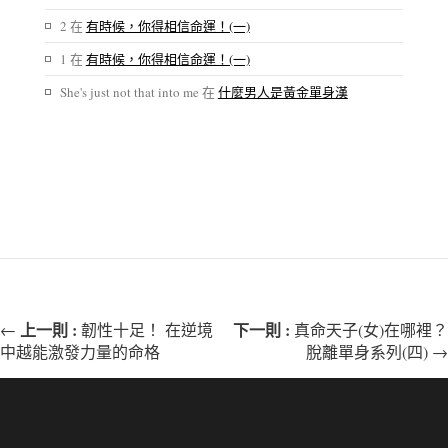
2
在
有時候，你得相信命運！(一)
1
在
有時候，你得相信命運！(一)
She's just not that into me
在
什麼男人是黃金單身漢
上一則 :
下一則 :
←
韌性十足！ 在逆境
真命天子(女)在哪裡？
中越能激發力量的命格
脫離單身系列(四) →