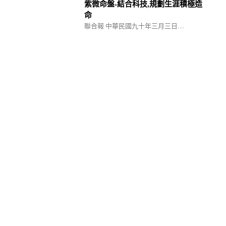
紫微命盤-結合科技,規劃生涯積極造
命
聯合報 中華民國九十年三月三日…