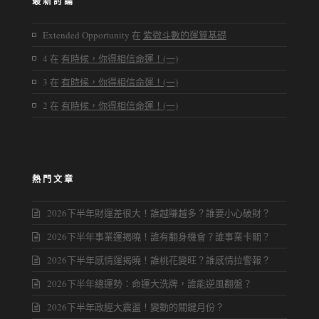
最新討論
Extended Opportunity
在
紫微斗數的運算基礎
4
在
有時候，你得相信命運！(一)
3
在
有時候，你得相信命運！(一)
2
在
有時候，你得相信命運！(一)
熱門文章
2026下半年財運差很大！誰越賺越多？誰要小心破財？
2026下半年事業運揭曉！誰有翻身機會？誰事業卡關？
2026下半年感情運揭曉！誰桃花變旺？誰感情拉警報？
2026下半年總運勢：命運大洗牌，誰能逆風翻盤？
2026下半年政經大震盪！變動的關鍵月份？