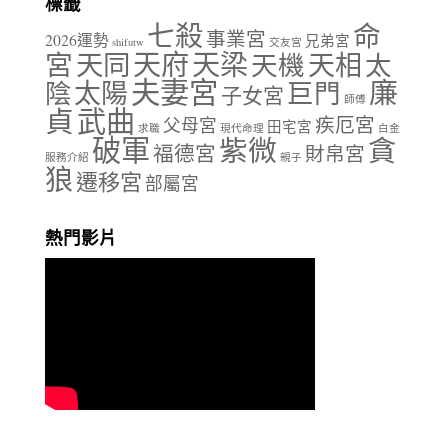
標籤
七殺
命
事業宮
2026運勢
兄弟宮
shifutw
交友宮
天府
天梁
宮
天同
天相
天機
太
夫妻宮
廉
陰
太陽
巨門
子女宮
師傅
貞
武曲
疾厄宮
父母宮
田宅宮
求職
現代命理
白金
破軍
紫微
貪
福德宮
財帛宮
服務介紹
親子
狼
遷移宮
部屬宮
熱門影片