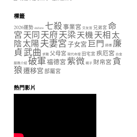
標籤
七殺
命
事業宮
2026運勢
兄弟宮
shifutw
交友宮
天府
天梁
宮
天同
天相
天機
太
夫妻宮
廉
陰
太陽
巨門
子女宮
師傅
貞
武曲
疾厄宮
父母宮
田宅宮
求職
現代命理
白金
破軍
紫微
貪
福德宮
財帛宮
服務介紹
親子
狼
遷移宮
部屬宮
熱門影片