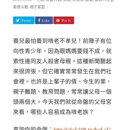
紫微斗數
,
親子家庭
♦
Tweet
Like
Pin It
養兒最怕養到啃老不孝兒！前陣子有位
向性青少年，因為跟媽媽要錢不成，就
索性連同友人殺害母親。這種新聞聽起
來很誇張，但它確實常常發生在我們社
會裡。也許是上輩子的債、今生的業，
親子難題、教育問題，常常讓父母一個
頭兩個大。今天我們就從命盤的父母宮
來看，哪些人容易成為啃老族？
查詢你的命盤：
http://click108.tw/hoLsU