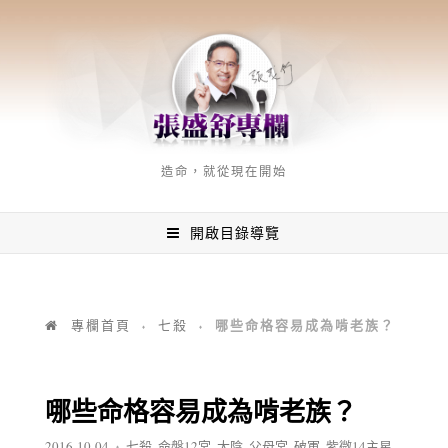
造命，就從現在開始
開啟目錄導覽
哪些命格容易成為啃老族？
專欄首頁
七殺
♦
♦
哪些命格容易成為啃老族？
2016-10-04
七殺
,
命盤12宮
,
太陰
,
父母宮
,
破軍
,
紫微14主星
,
♦