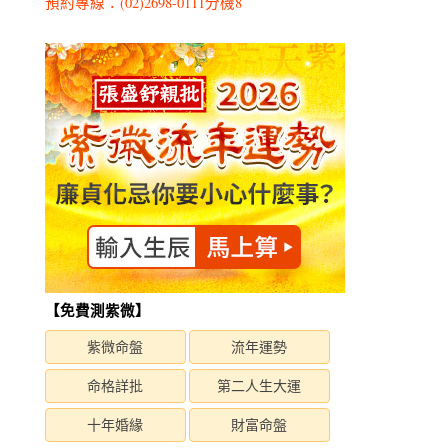
預約專線：(02)2698-0111分機8
【免費測紫微】
紫微命盤
流年運勢
命格詳批
第二人生大運
十年婚緣
財富命盤