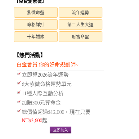
【免費測紫微】
紫微命盤
流年運勢
命格詳批
第二人生大運
十年婚緣
財富命盤
【熱門活動】
白金會員 你的好命規劃師~
立即算2026流年運勢
6大紫微命格運勢單元
11種人際互動分析
加贈300元算命金
總價值超過$12,000，現在只要
NT$3,600
起
立即加入