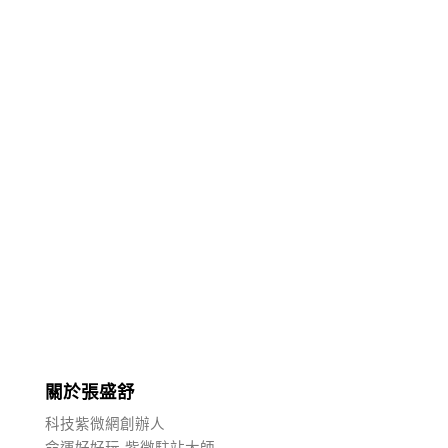
關於張盛舒
科技紫微網創辦人
命運好好玩-紫微駐站大師