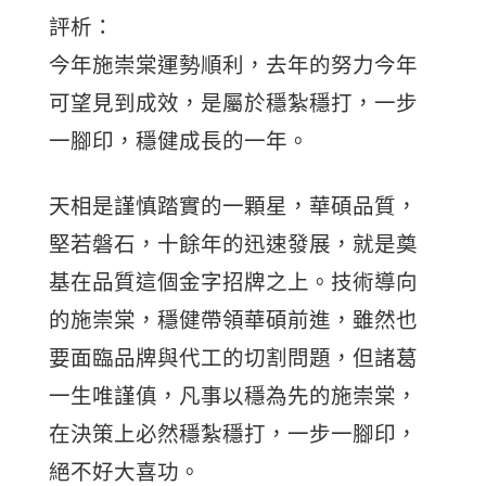
評析：
今年施崇棠運勢順利，去年的努力今年
可望見到成效，是屬於穩紮穩打，一步
一腳印，穩健成長的一年。
天相是謹慎踏實的一顆星，華碩品質，
堅若磐石，十餘年的迅速發展，就是奠
基在品質這個金字招牌之上。技術導向
的施崇棠，穩健帶領華碩前進，雖然也
要面臨品牌與代工的切割問題，但諸葛
一生唯謹傎，凡事以穩為先的施崇棠，
在決策上必然穩紮穩打，一步一腳印，
絕不好大喜功。