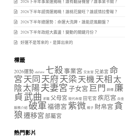
2026下半年事業運揭曉！誰有翻身機會？誰事業卡關？
2026下半年感情運揭曉！誰桃花變旺？誰感情拉警報？
2026下半年總運勢：命運大洗牌，誰能逆風翻盤？
2026下半年政經大震盪！變動的關鍵月份？
好運不是等來的，是算出來的
標籤
七殺
命
事業宮
2026運勢
兄弟宮
shifutw
交友宮
天府
天梁
宮
天同
天相
天機
太
夫妻宮
廉
陰
太陽
巨門
子女宮
師傅
貞
武曲
疾厄宮
父母宮
田宅宮
求職
現代命理
白金
破軍
紫微
貪
福德宮
財帛宮
服務介紹
親子
狼
遷移宮
部屬宮
熱門影片