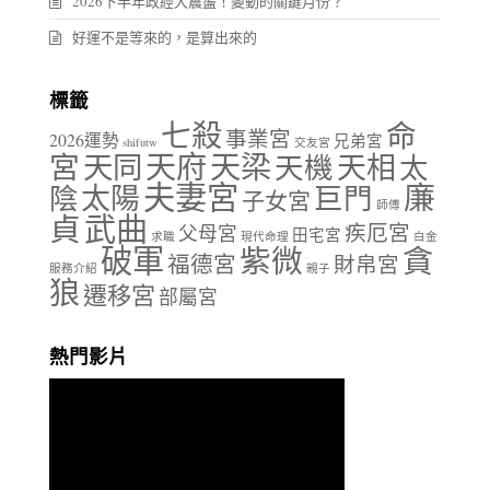
2026下半年政經大震盪！變動的關鍵月份？
好運不是等來的，是算出來的
標籤
七殺
命
事業宮
2026運勢
兄弟宮
shifutw
交友宮
天府
天梁
宮
天同
天相
天機
太
夫妻宮
廉
陰
太陽
巨門
子女宮
師傅
貞
武曲
疾厄宮
父母宮
田宅宮
求職
現代命理
白金
破軍
紫微
貪
福德宮
財帛宮
服務介紹
親子
狼
遷移宮
部屬宮
熱門影片