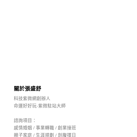
關於張盛舒
科技紫微網創辦人
命運好好玩-紫微駐站大師
諮詢項目：
感情婚姻 / 事業轉職 / 創業接班
親子家庭 / 生涯規劃 / 剖腹擇日