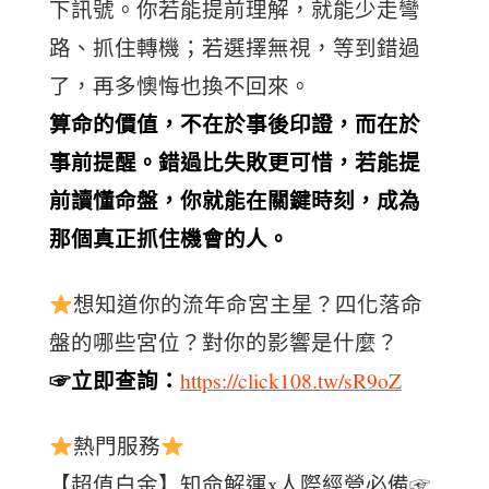
下訊號。你若能提前理解，就能少走彎
路、抓住轉機；若選擇無視，等到錯過
了，再多懊悔也換不回來。
算命的價值，不在於事後印證，而在於
事前提醒。錯過比失敗更可惜，若能提
前讀懂命盤，你就能在關鍵時刻，成為
那個真正抓住機會的人。
想知道你的流年命宮主星？四化落命
盤的哪些宮位？對你的影響是什麼？
☞立即查詢：
https://click108.tw/sR9oZ
熱門服務
【超值白金】知命解運x人際經營必備☞