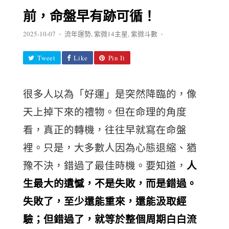
前，命盤早有跡可循！
2025-10-07
流年運勢
,
紫微14主星
,
紫微斗數
♦
♦
Tweet
Like
Pin It
很多人以為「好運」是突然降臨的，像
天上掉下來的禮物。但在命理的角度
看，真正的轉機，往往早就寫在命盤
裡。只是，大多數人因為心態退縮、猶
人
豫不決，錯過了最佳時機。要知道，
生最大的遺憾，不是失敗，而是錯過。
失敗了，至少還能重來，還能汲取經
驗；但錯過了，就等於整個周期白白流